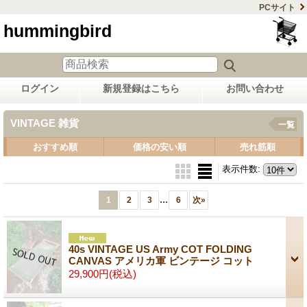
PCサイト
hummingbird
ログイン
新規登録はこちら
お問い合わせ
VINTAGE 雑貨
一覧
おすすめ順
価格の安い順
売れ筋順
表示件数
:
...
1
2
3
6
次
»
40s VINTAGE US Army COT FOLDING
CANVAS アメリカ軍 ビンテージ コット
29,900円
(税込)