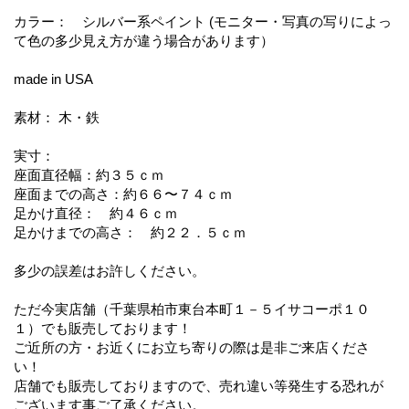
カラー： シルバー系ペイント (モニター・写真の写りによっ
て色の多少見え方が違う場合があります）
made in USA
素材： 木・鉄
実寸：
座面直径幅：約３５ｃｍ
座面までの高さ：約６６〜７４ｃｍ
足かけ直径： 約４６ｃｍ
足かけまでの高さ： 約２２．５ｃｍ
多少の誤差はお許しください。
ただ今実店舗（千葉県柏市東台本町１－５イサコーポ１０
１）でも販売しております！
ご近所の方・お近くにお立ち寄りの際は是非ご来店くださ
い！
店舗でも販売しておりますので、売れ違い等発生する恐れが
ございます事ご了承ください。