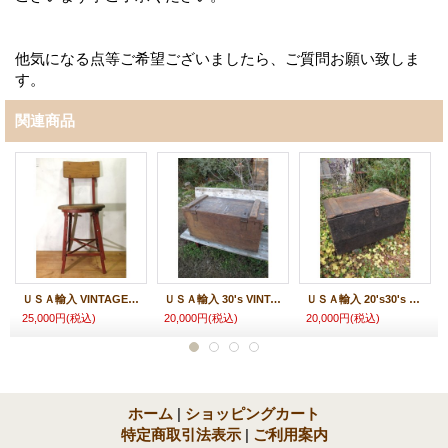
他気になる点等ご希望ございましたら、ご質問お願い致しま
す。
関連商品
ＵＳＡ輸入 VINTAGE ビンテージ インダストリアル スツール 工業
ＵＳＡ輸入 30's VINTAGE ビンテージ Wood tool BOX 道具箱
ＵＳＡ輸入 20's30's VINTAGE ビンテージ Wood tool BOX 道具箱
25,000円
(税込)
20,000円
(税込)
20,000円
(税込)
ホーム
|
ショッピングカート
特定商取引法表示
|
ご利用案内