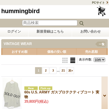
PCサイト
hummingbird
ログイン
新規登録はこちら
お問い合わせ
VINTAGE WEAR
一覧
おすすめ順
価格の安い順
売れ筋順
表示件数
:
...
1
2
3
21
次
»
60s U.S. ARMY ガスプロテクティブコート 実
物
39,800円
(税込)