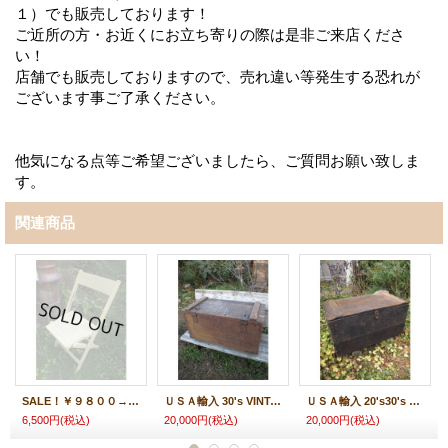
１）でも販売しております！
ご近所の方・お近くにお立ち寄りの際は是非ご来店くださ
い！
店舗でも販売しておりますので、売れ違い等発生する恐れが
ございます事ご了承ください。
他気になる点等ご希望ございましたら、ご質問お願い致しま
す。
関連商品
SALE！￥９８００→￥６５００！ＵＳＡ輸入 VINTAGE ホールディング チェア 折りたたみ椅子 G
ＵＳＡ輸入 30's VINTAGE ビンテージ Wood tool BOX 道具箱
ＵＳＡ輸入 20's30's VINTAGE ビンテージ Wood tool BOX 道具箱
6,500円
(税込)
20,000円
(税込)
20,000円
(税込)