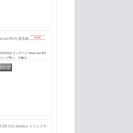
d tool BOX 道具箱
TAGE ビンテージ Wood tool BO
キャンプ等々、小物入…
ER ALE drinkbox ドリンクケ