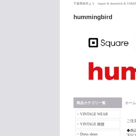
千葉県柏市より import & domestick & US
hummingbird
商品カテゴリ一覧
ホーム
VINTAGE WEAR
ご注
VINTAGE 雑貨
◆商
Dress shoes
下記