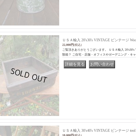
ＵＳＡ輸入 20's30's VINTAGE ビンテージ W
22,000円
(税込)
ご覧頂きありがとうございます。 ＵＳＡ輸入 20's30's VI
類箱？ ご自宅・店舗・オフィスやガーデニング・キ
｜
ＵＳＡ輸入 30's40's VINTAGE ビンテージ to
18,000円
(税込)