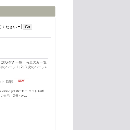
説明付き一覧
写真のみ一覧
前のページ
1
|
2
|
3
次のページ
»
ポット 琺瑯
amel pot ホーロー ポット 琺瑯
 ご自宅・店舗・オ…