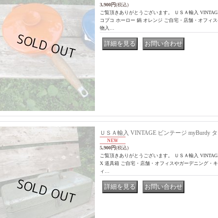
3,900円
(税込)
ご覧頂きありがとうございます。 ＵＳＡ輸入 VINTAG
コプコ ホーロー 鍋 オレンジ ご自宅・店舗・オフ
物入…
｜
ＵＳＡ輸入 VINTAGE ビンテージ myBurdy 
5,900円
(税込)
ご覧頂きありがとうございます。 ＵＳＡ輸入 VINTAGE 
X 道具箱 ご自宅・店舗・オフィスやガーデニング・
ィ…
｜