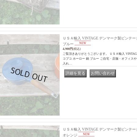
ＵＳＡ輸入 VINTAGE デンマーク製ビンテージ
ブルー
4,900円
(税込)
ご覧頂きありがとうございます。 ＵＳＡ輸入 VINTAG
コプコ ホーロー 鍋 ブルー ご自宅・店舗・オフィ
入れ…
｜
ＵＳＡ輸入 VINTAGE デンマーク製ビンテージ
オレンジ