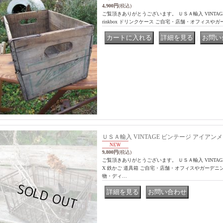
4,900円
(税込)
ご覧頂きありがとうございます。 ＵＳＡ輸入 VINTAGE ビンテ
rinkbox ドリンクケース ご自宅・店舗・オフィスや
｜
｜
ＵＳＡ輸入 VINTAGE ビンテージ アイアンメ
9,800円
(税込)
ご覧頂きありがとうございます。 ＵＳＡ輸入 VINTAG
X 鉄かご 道具箱 ご自宅・店舗・オフィスやガーデ
物・ディ…
｜