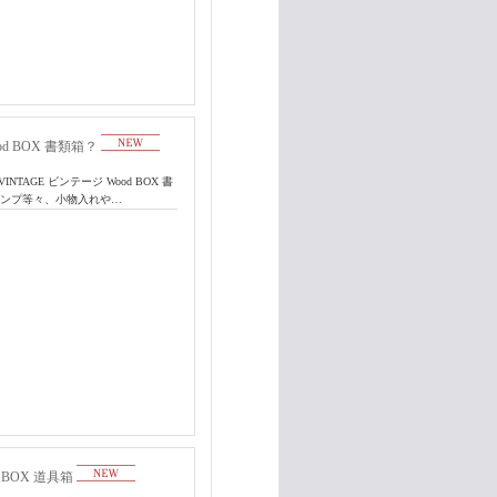
ood BOX 書類箱？
NTAGE ビンテージ Wood BOX 書
ャンプ等々、小物入れや…
ol BOX 道具箱