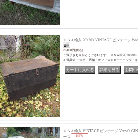
ＵＳＡ輸入 20's30's VINTAGE ビンテージ Woo
20,000円
(税込)
ご覧頂きありがとうございます。 ＵＳＡ輸入 20's30's VIN
X 道具箱 ご自宅・店舗・オフィスやガーデニング・
｜
｜
ＵＳＡ輸入 VINTAGE ビンテージ Verno's GING
ース