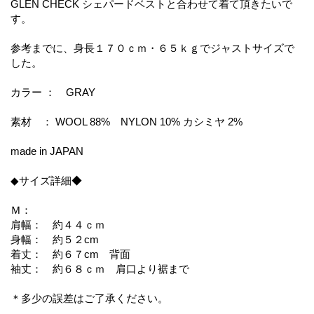
GLEN CHECK シェパードベストと合わせて着て頂きたいで
す。
参考までに、身長１７０ｃｍ・６５ｋｇでジャストサイズで
した。
カラー ： GRAY
素材 ： WOOL 88% NYLON 10% カシミヤ 2%
made in JAPAN
◆サイズ詳細◆
Ｍ：
肩幅： 約４４ｃｍ
身幅： 約５２cm
着丈： 約６７cm 背面
袖丈： 約６８ｃｍ 肩口より裾まで
＊多少の誤差はご了承ください。