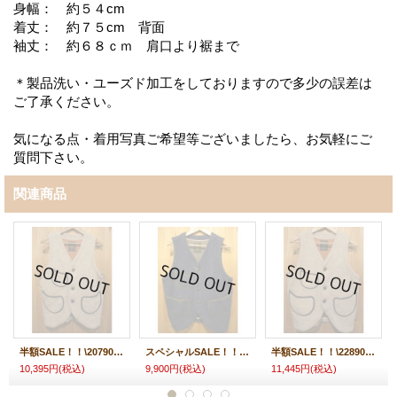
身幅： 約５４cm
着丈： 約７５cm 背面
袖丈： 約６８ｃｍ 肩口より裾まで
＊製品洗い・ユーズド加工をしておりますので多少の誤差は
ご了承ください。
気になる点・着用写真ご希望等ございましたら、お気軽にご
質問下さい。
関連商品
半額SALE！！\20790→\10395 ！Gypsy & sons BF ラグベスト (無地)
スペシャルSALE！！\20790→\9900 ！Gypsy & sons BF ラグベスト NAVY
半額SALE！！\22890→\11445 ！Gypsy & sons BF ラグベスト (PT)
10,395円
(税込)
9,900円
(税込)
11,445円
(税込)