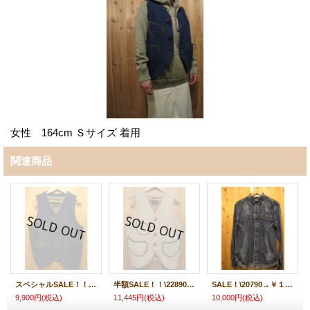
女性 164cm Ｓサイズ 着用
関連商品
スペシャルSALE！！\20790→\9900 ！Gypsy & sons BF ラグベスト NAVY
半額SALE！！\22890→\11445 ！Gypsy & sons BF ラグベスト (PT)
SALE！\20790→￥１００００！ Gypsy & sons 8oz DENIM WORKMAN SHIRT BLUE
9,900円
(税込)
11,445円
(税込)
10,000円
(税込)