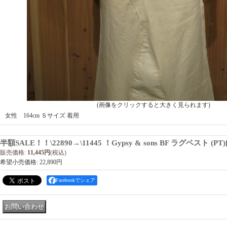
(画像をクリックすると大きく見られます)
女性 164cm Ｓサイズ 着用
半額SALE！！\22890→\11445 ！Gypsy & sons BF ラグベスト (PT)
販売価格
:
11,445円
(税込)
希望小売価格
:
22,890円
Facebookでシェア