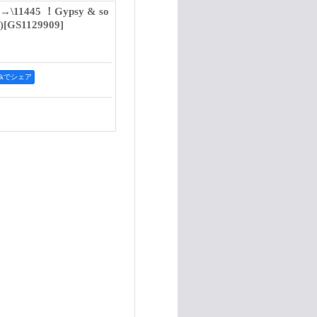
\11445 ！Gypsy & so
)
[
GS1129909
]
ookでシェア