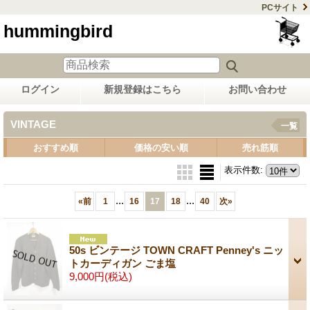
PCサイト
hummingbird
ログイン
新規登録はこちら
お問い合わせ
VINTAGE
一覧
おすすめ順
価格の安い順
売れ筋順
表示件数
:
...
...
«
前
1
16
17
18
40
次
»
50s ビンテージ TOWN CRAFT Penney's ニッ
トカーディガン ごま塩
9,000円
(税込)