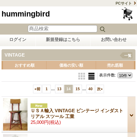
PCサイト
hummingbird
ログイン
新規登録はこちら
お問い合わせ
VINTAGE
一覧
おすすめ順
価格の安い順
売れ筋順
表示件数
:
...
...
«
前
1
13
14
15
40
次
»
ＵＳＡ輸入 VINTAGE ビンテージ インダスト
リアル スツール 工業
25,000円
(税込)