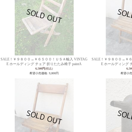
SALE！￥９８００→￥６５００！ＵＳＡ輸入 VINTAG
SALE！￥９８００→￥６
E ホールディング チェア 折りたたみ椅子 paintA
E ホールディング 
6,500円
(税込)
6,5
希望小売価格
:
9,800円
希望小