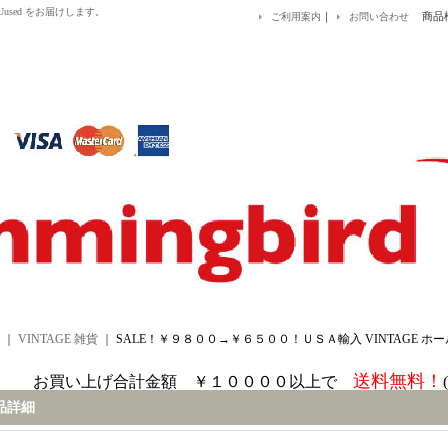
&EUused をお届けします。
｜
商品
ご利用案内
お問い合わせ
｜
VINTAGE 雑貨
｜
SALE！￥９８００→￥６５００！ＵＳＡ輸入 VINTAGE ホ
送料無料！
お買い上げ合計金額 ￥１００００以上で
品詳細