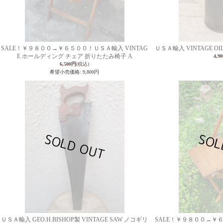
SALE！￥９８００→￥６５００！ＵＳＡ輸入 VINTAG
ＵＳＡ輸入 VINTAGE O
E ホールディング チェア 折りたたみ椅子 A
4,9
6,500円
(税込)
希望小売価格
:
9,800円
ＵＳＡ輸入 GEO.H.BISHOP製 VINTAGE SAW ノコギリ
SALE！￥９８００→￥６