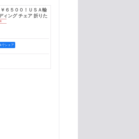
→￥６５００！ＵＳＡ輸
ルディング チェア 折りた
ookでシェア