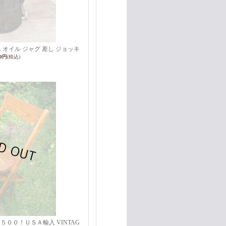
IL オイル ジャグ 差し ジョッキ
00円
(税込)
５００！ＵＳＡ輸入 VINTAG