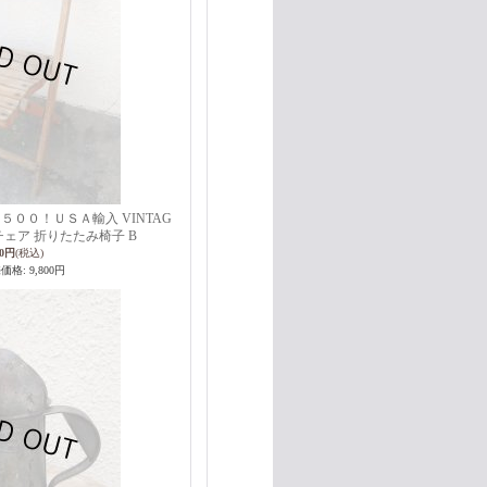
５００！ＵＳＡ輸入 VINTAG
チェア 折りたたみ椅子 B
00円
(税込)
売価格
:
9,800円