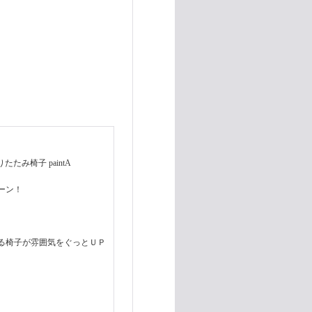
たみ椅子 paintA
ーン！
る椅子が雰囲気をぐっとＵＰ