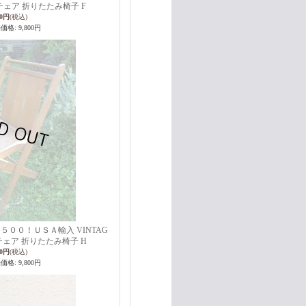
チェア 折りたたみ椅子 F
00円
(税込)
売価格
:
9,800円
５００！ＵＳＡ輸入 VINTAG
チェア 折りたたみ椅子 H
00円
(税込)
売価格
:
9,800円