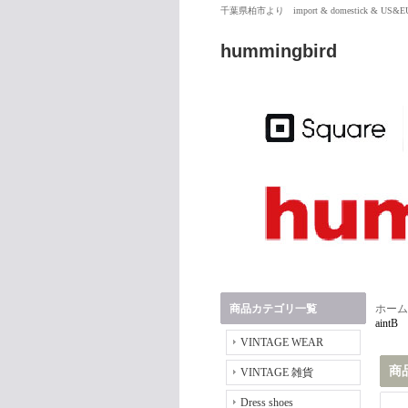
千葉県柏市より import & domestick & US
hummingbird
商品カテゴリ一覧
ホーム
aintB
VINTAGE WEAR
商
VINTAGE 雑貨
Dress shoes