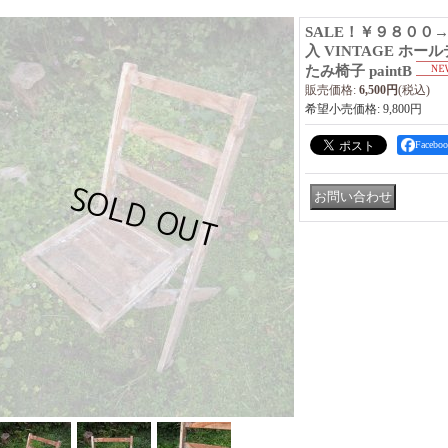
SALE！￥９８００
入 VINTAGE ホー
たみ椅子 paintB
販売価格
:
6,500円
(税込)
希望小売価格
:
9,800円
Faceb