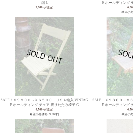
鋸 L
E ホールディング 
3,900円
(税込)
6,5
希望小
SALE！￥９８００→￥６５００！ＵＳＡ輸入 VINTAG
SALE！￥９８００→￥６
E ホールディング チェア 折りたたみ椅子 G
E ホールディング 
6,500円
(税込)
6,5
希望小売価格
:
9,800円
希望小