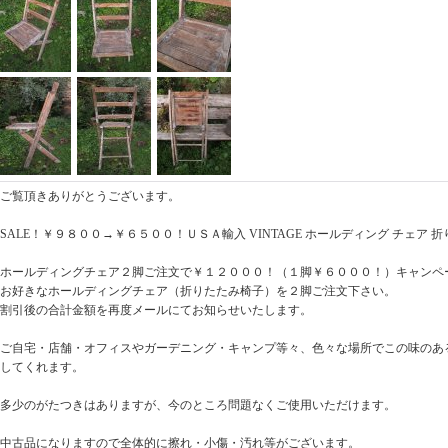
ご覧頂きありがとうございます。
SALE！￥９８００→￥６５００！ＵＳＡ輸入 VINTAGE ホールディング チェア 折りた
ホールディングチェア２脚ご注文で￥１２０００！（１脚￥６０００！）キャンペ
お好きなホールディングチェア（折りたたみ椅子）を２脚ご注文下さい。
割引後の合計金額を再度メールにてお知らせいたします。
ご自宅・店舗・オフィスやガーデニング・キャンプ等々、色々な場所でこの味のあ
してくれます。
多少のがたつきはありますが、今のところ問題なくご使用いただけます。
中古品になりますので全体的に擦れ・小傷・汚れ等がございます。