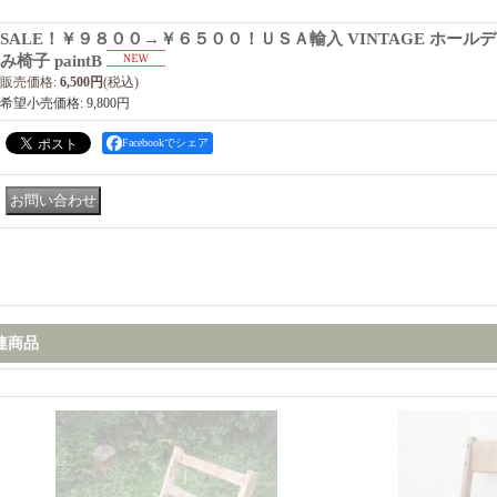
SALE！￥９８００→￥６５００！ＵＳＡ輸入 VINTAGE ホール
み椅子 paintB
販売価格
:
6,500円
(税込)
希望小売価格
:
9,800円
Facebookでシェア
連商品