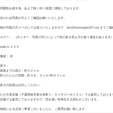
雰囲気を残す為、あえて軽く拭く程度に掃除しております。
念のため写真の方よくご確認お願いいたします。
他の写真の方メールにてお送りいたしますので info@hummingbird55.com までご
カラー： (モニター・写真の写りによって色の多少見え方が違う場合があります
made in ＵＳＡ
素材： 木
実寸：
座面までの高さ：約４２ｃｍ
折りたたんだ状態：約３８．５ｃｍ×約９３ｃｍ
多少の誤差はお許しください。
ただ今実店舗（千葉県柏市東台本町１－５イサコーポ１０１）でも販売しておりま
店舗でも販売しておりますので、売れ違い等発生する恐れがございます。
他気になる点等ご希望ございましたら、ご質問お願い致します。