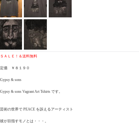
ＳＡＬＥ！＆送料無料
定価 ￥８１９０
Gypsy & sons
Gypsy & sons Vagrant Art Tshirts です。
芸術の世界で PEACE を訴えるアーティスト
彼が目指すモノとは・・・。