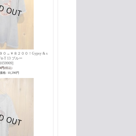
→￥８２００！Gypsy & s
eFit-T 13 ブルー
1059909]
00円
(税込)
価格
:
10,290円