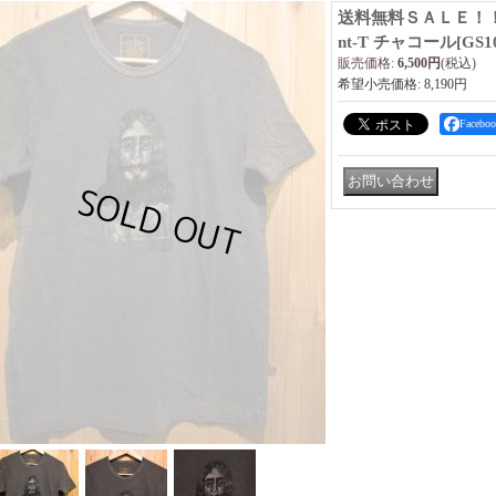
送料無料ＳＡＬＥ！！ Gy
nt-T チャコール
[
GS1
販売価格
:
6,500円
(税込)
希望小売価格
:
8,190円
Faceb