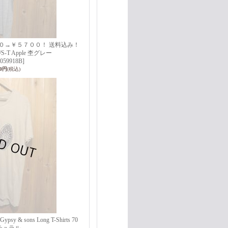
０→￥５７００！ 送料込み！
 S/S-T Apple 杢グレー
059918B]
00円
(税込)
 sons Long T-Shirts 70