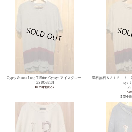
Gypsy & sons Long T-Shirts Gypsys アイスグレー
送料無料ＳＡＬＥ！！ Gypsy & 
[GS1059913]
sys
[GS
10,290円
(税込)
7,4
希望小売