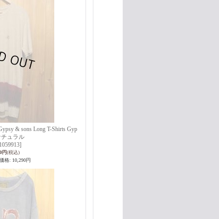
sons Long T-Shirts Gyp
 ナチュラル
1059913]
00円
(税込)
価格
:
10,290円