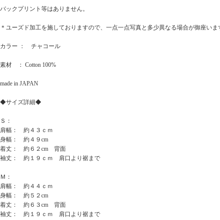
バックプリント等はありません。
＊ユーズド加工を施しておりますので、一点一点写真と多少異なる場合が御座いま
カラー ： チャコール
素材 ： Cotton 100%
made in JAPAN
◆サイズ詳細◆
Ｓ：
肩幅： 約４３ｃｍ
身幅： 約４９cm
着丈： 約６２cm 背面
袖丈： 約１９ｃｍ 肩口より裾まで
Ｍ：
肩幅： 約４４ｃｍ
身幅： 約５２cm
着丈： 約６３cm 背面
袖丈： 約１９ｃｍ 肩口より裾まで