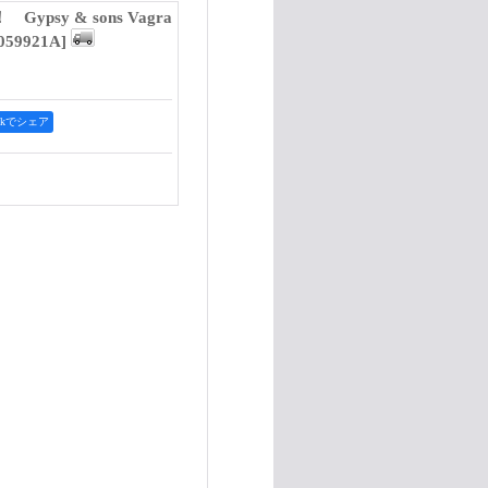
psy & sons Vagra
059921A
]
ookでシェア