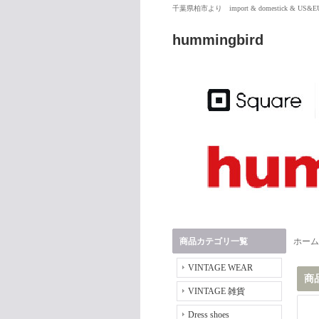
千葉県柏市より import & domestick & US
hummingbird
商品カテゴリ一覧
ホーム
VINTAGE WEAR
商
VINTAGE 雑貨
Dress shoes