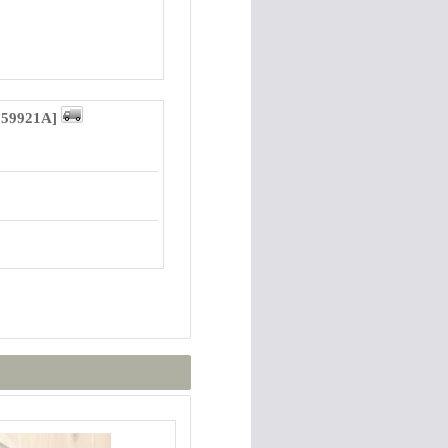
59921A
]