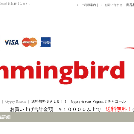
&EUused をお届けします。
｜
商品
ご利用案内
お問い合わせ
｜
Gypsy & sons
｜
送料無料ＳＡＬＥ！！ Gypsy & sons Vagrant-T チャコール
送料無料！
お買い上げ合計金額 ￥１００００以上で
品詳細