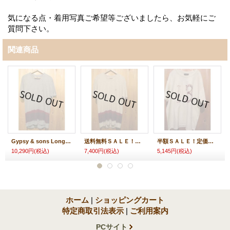
気になる点・着用写真ご希望等ございましたら、お気軽にご
質問下さい。
関連商品
Gypsy & sons Long T-Shirts Gypsys アイスグレー
送料無料ＳＡＬＥ！！ Gypsy & sons Long T-Shirts Gypsys ナチュラル
半額ＳＡＬＥ！定価￥１０２９０→￥５１４５！Gypsy & sons LooseFit-T 13 off
10,290円
(税込)
7,400円
(税込)
5,145円
(税込)
ホーム
|
ショッピングカート
特定商取引法表示
|
ご利用案内
PCサイト