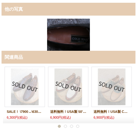
他の写真
関連商品
SALE！ \7900→\6300！USA製 COLEHAAN コールハーン CALFSKIN カーフ 内羽プレーン ドレスシューズ
送料無料！USA製 50's VINTAGE FREEMAN フリーマン CONB シューズ 2TONE
送料無料！USA製 COLE HAAN コールハーン サドルシューズ ヌバック
6,300円
(税込)
6,900円
(税込)
6,900円
(税込)