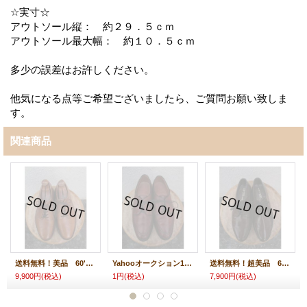
☆実寸☆
アウトソール縦： 約２９．５ｃｍ
アウトソール最大幅： 約１０．５ｃｍ
多少の誤差はお許しください。
他気になる点等ご希望ございましたら、ご質問お願い致しま
す。
関連商品
送料無料！美品 60's Hanover oxford SHOES ラバーソール シューズ
Yahooオークション1円スタート出品中！！AllenEdmonds Bradley アレンエドモンズ ブラドレー Uチップ シューズ
送料無料！超美品 60's 70's WINTHROP SHOES Uチップ ドレス シューズ
9,900円
(税込)
1円
(税込)
7,900円
(税込)