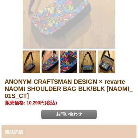
ANONYM CRAFTSMAN DESIGN × revarte
NAOMI SHOULDER BAG BLK/BLK
[NAOMI_
01S_CT]
販売価格
:
10,290円
(税込)
商品詳細