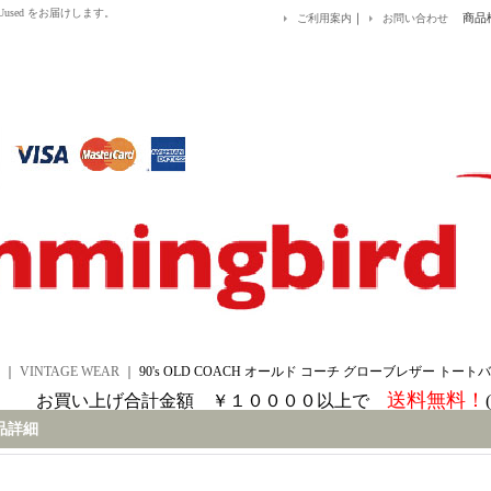
&EUused をお届けします。
｜
商品
ご利用案内
お問い合わせ
｜
VINTAGE WEAR
｜
90's OLD COACH オールド コーチ グローブレザー トート
送料無料！
お買い上げ合計金額 ￥１００００以上で
品詳細