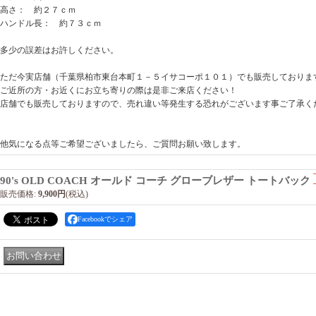
高さ： 約２７ｃｍ
ハンドル長： 約７３ｃｍ
多少の誤差はお許しください。
ただ今実店舗（千葉県柏市東台本町１－５イサコーポ１０１）でも販売しておりま
ご近所の方・お近くにお立ち寄りの際は是非ご来店ください！
店舗でも販売しておりますので、売れ違い等発生する恐れがございます事ご了承く
他気になる点等ご希望ございましたら、ご質問お願い致します。
90's OLD COACH オールド コーチ グローブレザー トートバック
販売価格
:
9,900円
(税込)
Facebookでシェア