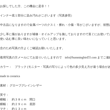
お探しでした方、この機会に是非！！
インナー底１部分に染み汚れがございます（写真参照）
中古品になりますので金属パーツのクスミ・擦れ・小傷・等がございますが、状態
少し革に傷がありますが補修・オイルアップを施しておりますので直ぐにお使いで
使い込む事に良い味わいになっていくと思います。
念のため写真の方よくご確認お願いいたします。
着用写真の方メールにてお送りいたしますので info@hummingbird55.com までご
カラー： ブラック (モニター・写真の写りによって色の多少見え方が違う場合が
made in costarica
素材： グローブグレインレザー
実寸：
横幅： 約３８ｃｍ 間口
横幅： 約２９ｃｍ 底部
マチ： 約１３ｃｍ