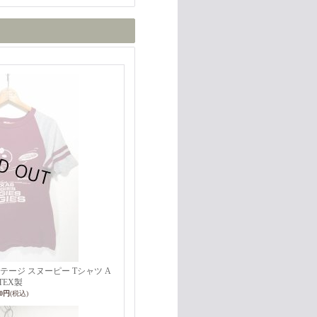
Y ビンテージ スヌーピー Tシャツ A
TEX製
00円
(税込)