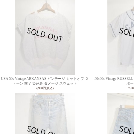
USA 50s Vintage ARKANSAS ビンテージ カットオフ ２
50s60s Vintage RUSS
トーン 前Ｖ 染込み ダメージ スウェット
ボー
2,900円
(税込)
7,9