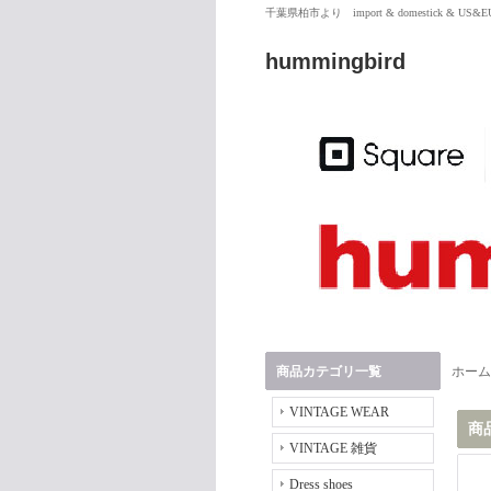
千葉県柏市より import & domestick & US
hummingbird
商品カテゴリ一覧
ホーム
VINTAGE WEAR
商
VINTAGE 雑貨
Dress shoes