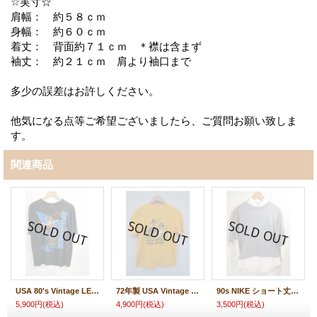
☆実寸☆
肩幅： 約５８ｃｍ
身幅： 約６０ｃｍ
着丈： 背面約７１ｃｍ ＊襟は含まず
袖丈： 約２１ｃｍ 肩より袖口まで
多少の誤差はお許しください。
他気になる点等ご希望ございましたら、ご質問お願い致しま
す。
関連商品
USA 80's Vintage LED ZEPPELIN JIMMY PAGE Tシャツ バンド ジミーページ
72年製 USA Vintage Crazy Shirts HOME GROWN Tshirt HAWAII クレイジーシャツ ビンテージ ホームグローン Tシャツ アメリカンゴシックパロディー
90s NIKE ショート丈 Tシャツ
5,900円
(税込)
4,900円
(税込)
3,500円
(税込)