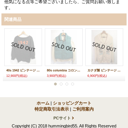
他気になる点等ご希望ございましたら、ご質問お願い致しま
す。
関連商品
40s 1942 ビンテージ ボートネック セーターフェルトワッペン
80s columbia コロンビア ダウンベスト
カナダ製 ビンテージ TUNDRA ショールカラー カナディアンセーター
12,900円
(税込)
3,900円
(税込)
6,900円
(税込)
ホーム
|
ショッピングカート
特定商取引法表示
|
ご利用案内
PCサイト
Copyright (C) 2018 hummingbird55. All Rights Reserved