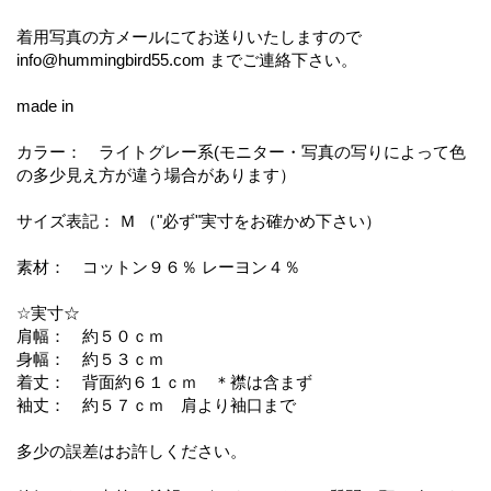
着用写真の方メールにてお送りいたしますので
info@hummingbird55.com までご連絡下さい。
made in
カラー： ライトグレー系(モニター・写真の写りによって色
の多少見え方が違う場合があります）
サイズ表記： Ｍ （"必ず"実寸をお確かめ下さい）
素材： コットン９６％ レーヨン４％
☆実寸☆
肩幅： 約５０ｃｍ
身幅： 約５３ｃｍ
着丈： 背面約６１ｃｍ ＊襟は含まず
袖丈： 約５７ｃｍ 肩より袖口まで
多少の誤差はお許しください。