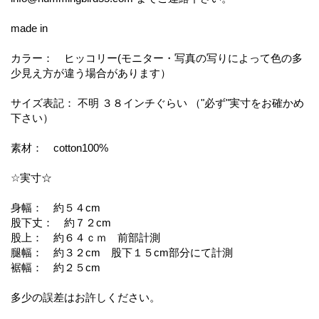
made in
カラー： ヒッコリー(モニター・写真の写りによって色の多
少見え方が違う場合があります）
サイズ表記： 不明 ３８インチぐらい （"必ず"実寸をお確かめ
下さい）
素材： cotton100%
☆実寸☆
身幅： 約５４cm
股下丈： 約７２cm
股上： 約６４ｃｍ 前部計測
腿幅： 約３２cm 股下１５cm部分にて計測
裾幅： 約２５cm
多少の誤差はお許しください。