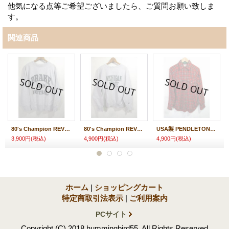
他気になる点等ご希望ございましたら、ご質問お願い致しま
す。
関連商品
80's Champion REVERSE WEAVE チャンピオン リバースウィーブ ３段
80's Champion REVERSE WEAVE チャンピオン リバースウィーブ 染込み
USA製 PENDLETON ペンドルトン LOBO ウールシャツ
3,900円
(税込)
4,900円
(税込)
4,900円
(税込)
ホーム
|
ショッピングカート
特定商取引法表示
|
ご利用案内
PCサイト
Copyright (C) 2018 hummingbird55. All Rights Reserved