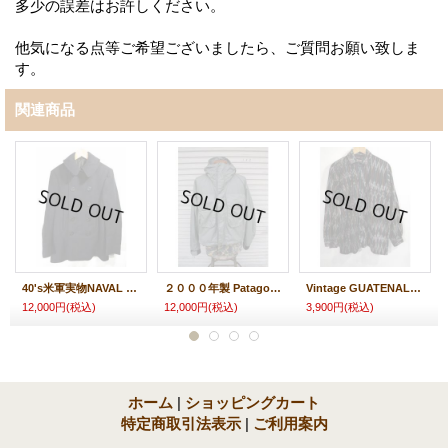
多少の誤差はお許しください。
他気になる点等ご希望ございましたら、ご質問お願い致しま
す。
関連商品
40's米軍実物NAVAL 10ボタン ピーコート★U.S.NAVY ビンテージ
２０００年製 Patagonia パタゴニア フィッシングジャケット
Vintage GUATENALA shirt ガテマラ シャツ
12,000円
(税込)
12,000円
(税込)
3,900円
(税込)
ホーム
|
ショッピングカート
特定商取引法表示
|
ご利用案内