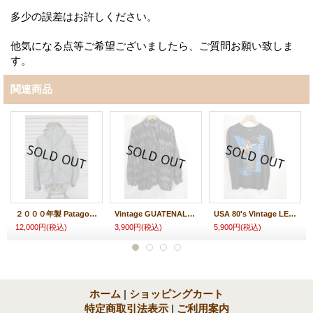
多少の誤差はお許しください。
他気になる点等ご希望ございましたら、ご質問お願い致しま
す。
関連商品
２０００年製 Patagonia パタゴニア フィッシングジャケット
Vintage GUATENALA shirt ガテマラ シャツ
USA 80's Vintage LED ZEPPELIN JIMMY PAGE Tシャツ バンド ジミーページ
12,000円
(税込)
3,900円
(税込)
5,900円
(税込)
ホーム
|
ショッピングカート
特定商取引法表示
|
ご利用案内