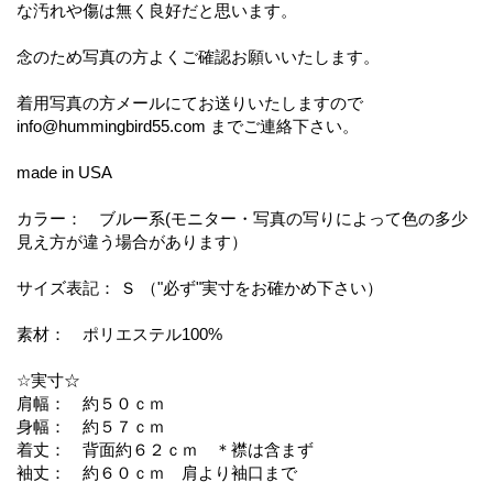
な汚れや傷は無く良好だと思います。
念のため写真の方よくご確認お願いいたします。
着用写真の方メールにてお送りいたしますので
info@hummingbird55.com までご連絡下さい。
made in USA
カラー： ブルー系(モニター・写真の写りによって色の多少
見え方が違う場合があります）
サイズ表記： Ｓ （"必ず"実寸をお確かめ下さい）
素材： ポリエステル100%
☆実寸☆
肩幅： 約５０ｃｍ
身幅： 約５７ｃｍ
着丈： 背面約６２ｃｍ ＊襟は含まず
袖丈： 約６０ｃｍ 肩より袖口まで