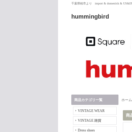
千葉県柏市より import & domestick & US
hummingbird
商品カテゴリ一覧
ホーム
VINTAGE WEAR
商
VINTAGE 雑貨
Dress shoes