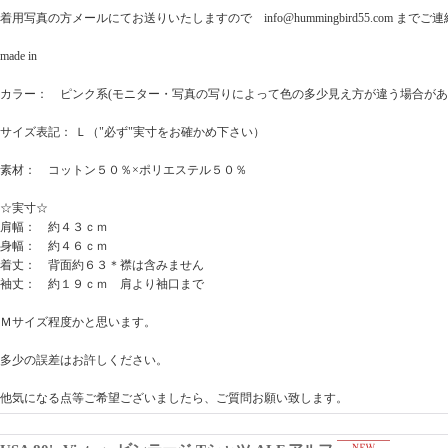
着用写真の方メールにてお送りいたしますので info@hummingbird55.com までご
made in
カラー： ピンク系(モニター・写真の写りによって色の多少見え方が違う場合が
サイズ表記： Ｌ（"必ず"実寸をお確かめ下さい）
素材： コットン５０％×ポリエステル５０％
☆実寸☆
肩幅： 約４３ｃｍ
身幅： 約４６ｃｍ
着丈： 背面約６３＊襟は含みません
袖丈： 約１９ｃｍ 肩より袖口まで
Ｍサイズ程度かと思います。
多少の誤差はお許しください。
他気になる点等ご希望ございましたら、ご質問お願い致します。