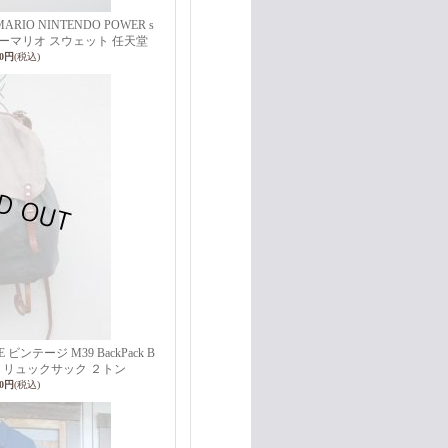
R MARIO NINTENDO POWER s
ーパーマリオ スウェット 任天堂
00円
(税込)
E ビンテージ M39 BackPack B
 リュックサック ２トン
00円
(税込)