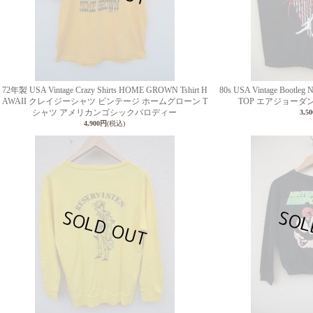
72年製 USA Vintage Crazy Shirts HOME GROWN Tshirt H
80s USA Vintage Bootle
AWAII クレイジーシャツ ビンテージ ホームグローン T
TOP エアジョーダ
シャツ アメリカンゴシックパロディー
3,5
4,900円
(税込)