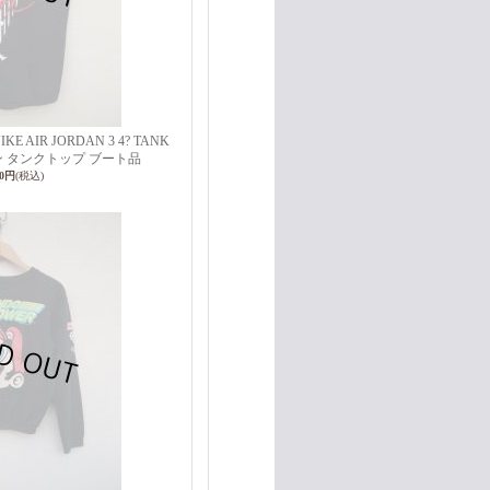
g NIKE AIR JORDAN 3 4? TANK
ン タンクトップ ブート品
00円
(税込)