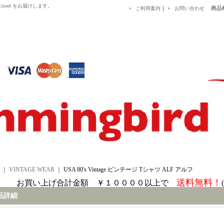
&EUused をお届けします。
｜
商品
ご利用案内
お問い合わせ
｜
VINTAGE WEAR
｜
USA 80's Vintage ビンテージ Tシャツ ALF アルフ
送料無料！
お買い上げ合計金額 ￥１００００以上で
品詳細